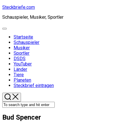
Skip
Steckbriefe.com
to
Schauspieler, Musiker, Sportler
content
Expand
Menu
Startseite
Current
Schauspieler
Page
Musiker
Parent
Sportler
DSDS
YouTuber
Länder
Tiere
Planeten
Steckbrief eintragen
Bud Spencer