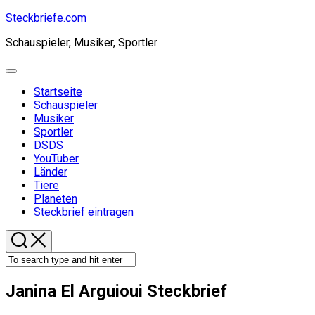
Skip
Steckbriefe.com
to
Schauspieler, Musiker, Sportler
content
Expand
Menu
Startseite
Schauspieler
Musiker
Sportler
Current
DSDS
Page
YouTuber
Parent
Länder
Tiere
Planeten
Steckbrief eintragen
Janina El Arguioui Steckbrief