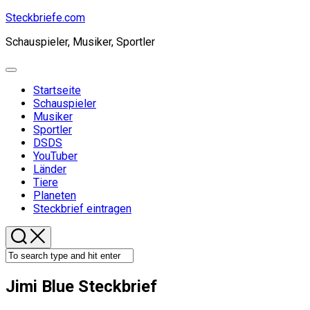
Skip
Steckbriefe.com
to
Schauspieler, Musiker, Sportler
content
Expand
Menu
Startseite
Schauspieler
Current
Musiker
Page
Sportler
Parent
DSDS
YouTuber
Länder
Tiere
Planeten
Steckbrief eintragen
Jimi Blue Steckbrief