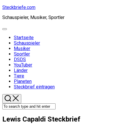
Skip
Steckbriefe.com
to
Schauspieler, Musiker, Sportler
content
Expand
Menu
Startseite
Schauspieler
Current
Musiker
Page
Sportler
Parent
DSDS
YouTuber
Länder
Tiere
Planeten
Steckbrief eintragen
Lewis Capaldi Steckbrief