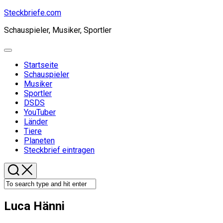
Skip
Steckbriefe.com
to
Schauspieler, Musiker, Sportler
content
Expand
Menu
Startseite
Schauspieler
Musiker
Sportler
Current
DSDS
Page
YouTuber
Parent
Länder
Tiere
Planeten
Steckbrief eintragen
Luca Hänni