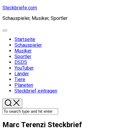
Skip
Steckbriefe.com
to
Schauspieler, Musiker, Sportler
content
Expand
Menu
Startseite
Schauspieler
Current
Musiker
Page
Sportler
Parent
DSDS
YouTuber
Länder
Tiere
Planeten
Steckbrief eintragen
Marc Terenzi Steckbrief