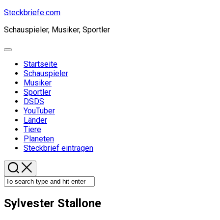
Skip
Steckbriefe.com
to
Schauspieler, Musiker, Sportler
content
Expand
Menu
Startseite
Current
Schauspieler
Page
Musiker
Parent
Sportler
DSDS
YouTuber
Länder
Tiere
Planeten
Steckbrief eintragen
Sylvester Stallone