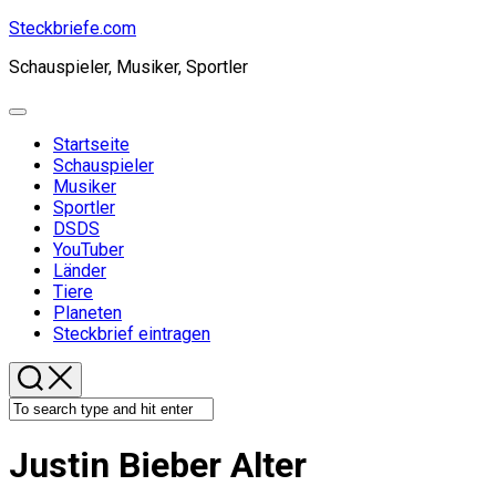
Skip
Steckbriefe.com
to
Schauspieler, Musiker, Sportler
content
Expand
Menu
Startseite
Schauspieler
Musiker
Sportler
DSDS
YouTuber
Länder
Tiere
Planeten
Steckbrief eintragen
Justin Bieber Alter