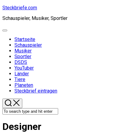
Skip
Steckbriefe.com
to
Schauspieler, Musiker, Sportler
content
Expand
Menu
Startseite
Schauspieler
Musiker
Sportler
DSDS
YouTuber
Länder
Tiere
Planeten
Steckbrief eintragen
Designer