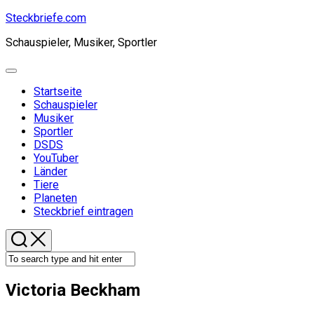
Skip
Steckbriefe.com
to
Schauspieler, Musiker, Sportler
content
Expand
Menu
Startseite
Schauspieler
Current
Musiker
Page
Sportler
Parent
DSDS
YouTuber
Länder
Tiere
Planeten
Steckbrief eintragen
Victoria Beckham