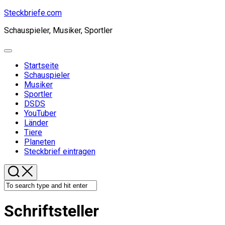
Skip
Steckbriefe.com
to
Schauspieler, Musiker, Sportler
content
Expand
Menu
Startseite
Schauspieler
Musiker
Sportler
DSDS
YouTuber
Länder
Tiere
Planeten
Steckbrief eintragen
Schriftsteller