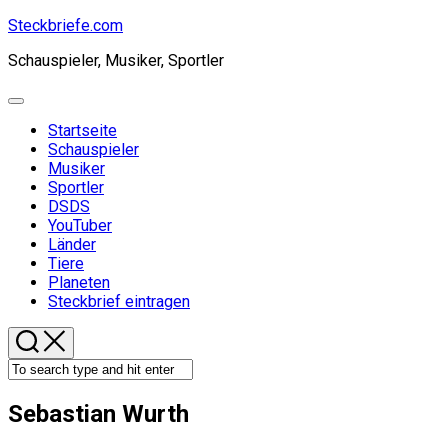
Skip
Steckbriefe.com
to
Schauspieler, Musiker, Sportler
content
Expand
Menu
Startseite
Schauspieler
Musiker
Sportler
Current
DSDS
Page
YouTuber
Parent
Länder
Tiere
Planeten
Steckbrief eintragen
Sebastian Wurth