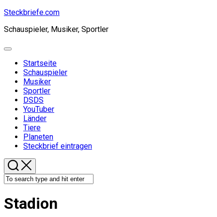
Skip
Steckbriefe.com
to
Schauspieler, Musiker, Sportler
content
Expand
Menu
Startseite
Schauspieler
Musiker
Sportler
DSDS
YouTuber
Länder
Tiere
Planeten
Steckbrief eintragen
Stadion